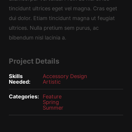
tincidunt ultrices eget vel magna. Cras eget
dui dolor. Etiam tincidunt magna ut feugiat
ultrices. Nulla pretium sem purus, ac
bibendum nisl lacinia a.
Project Details
Skills
Accessory Design
Needed:
Artistic
Categories:
Feature
Spring
Summer